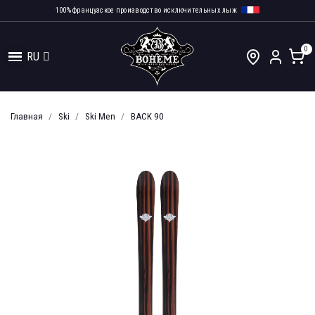
100% французское производство исключительных лыж
RU
Главная
Ski
Ski Men
BACK 90