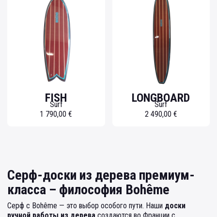
FISH
LONGBOARD
Surf
Surf
1 790,00 €
2 490,00 €
Серф-доски из дерева премиум-
класса – философия Bohême
Серф с Bohême — это выбор особого пути. Наши
доски
ручной работы из дерева
создаются во Франции с