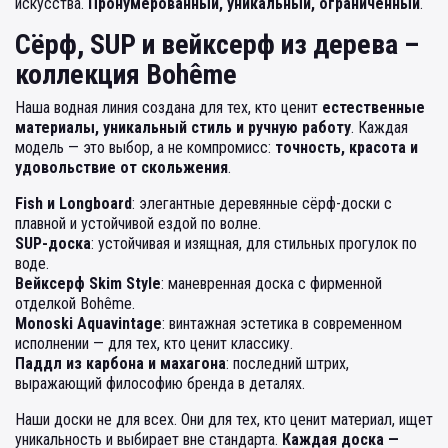
искусства.
Пронумерованный, уникальный, ограниченный
.
Сёрф, SUP и вейксерф из дерева –
коллекция Bohême
Наша водная линия создана для тех, кто ценит
естественные
материалы, уникальный стиль и ручную работу
. Каждая
модель — это выбор, а не компромисс:
точность, красота и
удовольствие от скольжения
.
Fish и Longboard
: элегантные деревянные сёрф-доски с
плавной и устойчивой ездой по волне.
SUP-доска
: устойчивая и изящная, для стильных прогулок по
воде.
Вейксерф Skim Style
: маневренная доска с фирменной
отделкой Bohême.
Monoski Aquavintage
: винтажная эстетика в современном
исполнении — для тех, кто ценит классику.
Паддл из карбона и махагона
: последний штрих,
выражающий философию бренда в деталях.
Наши доски не для всех. Они для тех, кто ценит материал, ищет
уникальность и выбирает вне стандарта.
Каждая доска —