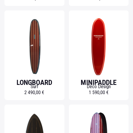
LONGBOARD
MINIPADDLE
Surf
Déco Design
2 490,00 €
1 590,00 €