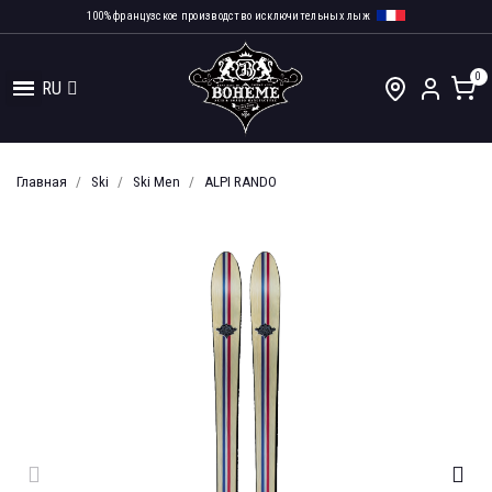
100% французское производство исключительных лыж
RU
Главная
Ski
Ski Men
ALPI RANDO