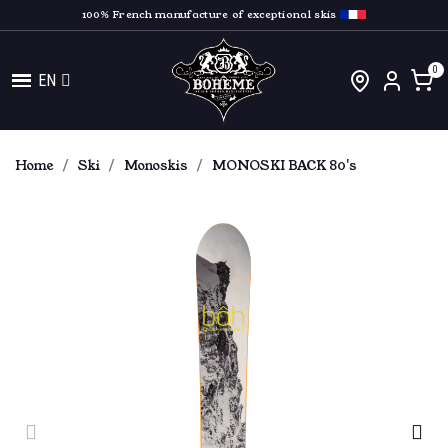
100% French manufacture of exceptional skis
EN
Home
Ski
Monoskis
MONOSKI BACK 80's