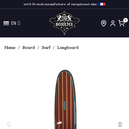
100% French manufacture of exceptional skis
EN
Home
Board
Surf
Longboard