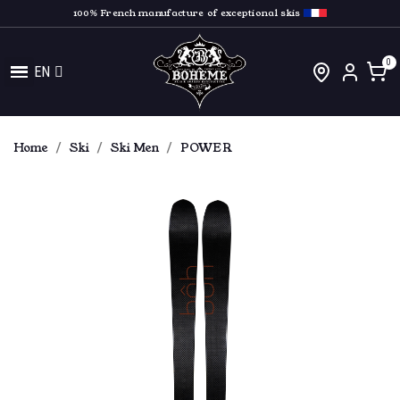
100% French manufacture of exceptional skis
EN
Home
Ski
Ski Men
POWER