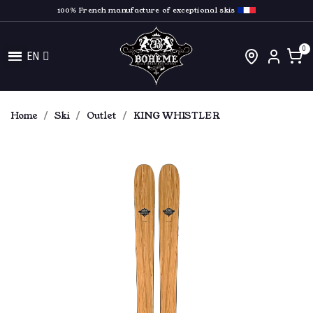
100% French manufacture of exceptional skis
EN
Home
Ski
Outlet
KING WHISTLER