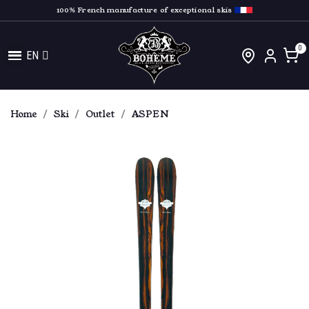
100% French manufacture of exceptional skis
EN
Home
Ski
Outlet
ASPEN