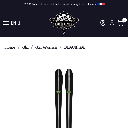
100% French manufacture of exceptional skis
EN
Home
Ski
Ski Women
BLACK KAT