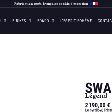
Fabrication 100% française de skis d'exception
I
E-BIKES
BOARD
L’ESPRIT BOHÊME
CONTAC
SWA
Légend
2 190,00 €
Le swallow, l’his